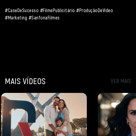
#CaseDeSucesso #FilmePublicitário #ProduçãoDeVídeo
#Marketing #SanfonaFilmes
MAIS VÍDEOS
VER MAIS